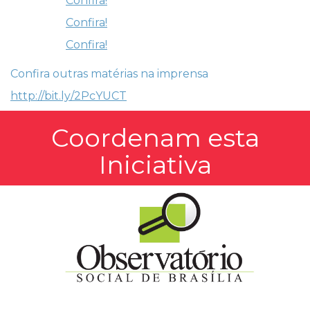
Confira!
Confira!
Confira!
Confira outras matérias na imprensa
http://bit.ly/2PcYUCT
Coordenam esta
Iniciativa
d
d
d
d